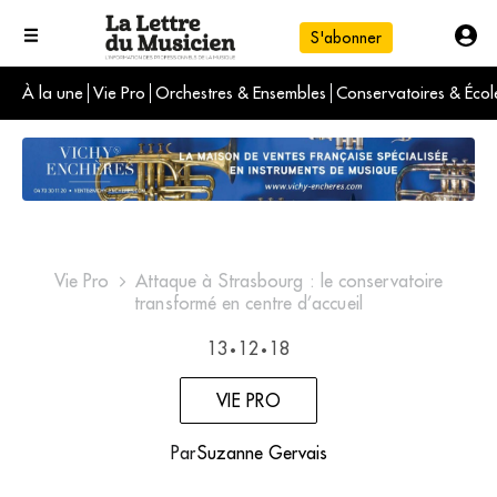
S'abonner
À la une
Vie Pro
Orchestres & Ensembles
Conservatoires & Écol
L'info du jour
Le numéro du mois
International
Vie Pro
Attaque à Strasbourg : le conservatoire
transformé en centre d’accueil
13
12
18
•
•
VIE PRO
Par
Suzanne Gervais