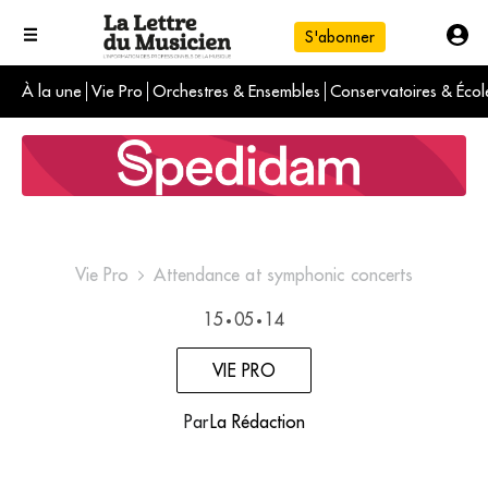
S'abonner
À la une
Vie Pro
Orchestres & Ensembles
Conservatoires & Écol
L'info du jour
Le numéro du mois
International
Vie Pro
Attendance at symphonic concerts
15
05
14
•
•
VIE PRO
Par
La Rédaction