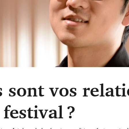
 sont vos relat
Girod partagera la scène&#8201; avec le pianiste chinois de 25 ans, Sh
 festival ?