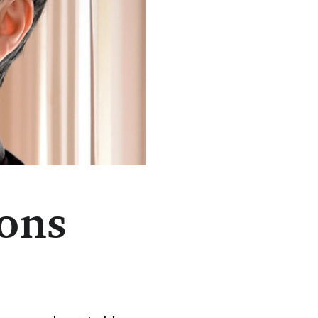
ions
eng Wang. (DR)