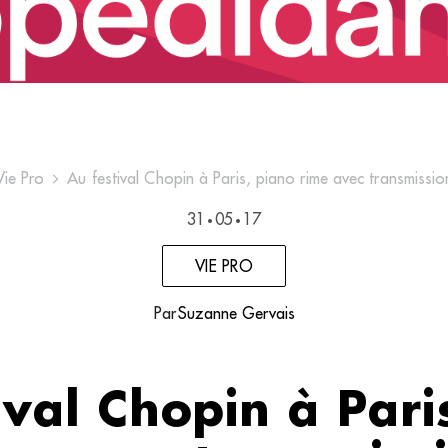
Vie Pro
Au festival Chopin à Paris, piano rime avec transmissio
31
05
17
•
•
VIE PRO
Par
Suzanne Gervais
ival Chopin à Pari