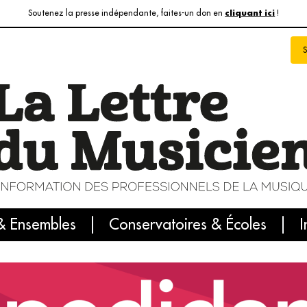
Soutenez la presse indépendante, faites-un don en
!
cliquant ici
& Ensembles
info du jour
Le numéro du mois
Conservatoires & Écoles
Internatio
I