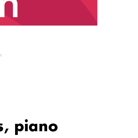
n
s, piano