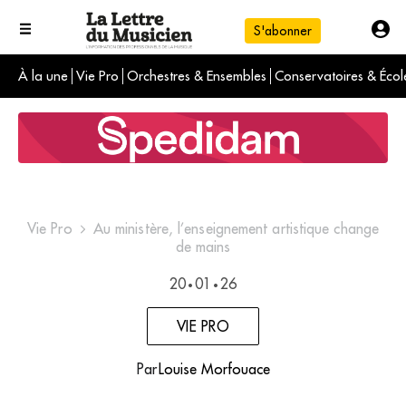
S'abonner
À la une
Vie Pro
Orchestres & Ensembles
Conservatoires & Écol
L'info du jour
Le numéro du mois
International
Vie Pro
Au ministère, l’enseignement artistique change
de mains
20
01
26
•
•
VIE PRO
Par
Louise Morfouace