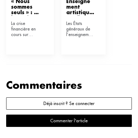
« Nous 
Enseigne
sommes 
ment 
seuls » : 
artistique 
l’enseigne
: enfin 
La crise
Les États
ment 
unis pour 
financière en
généraux de
artistique 
faire 
cours sur
l’enseignement
en danger 
bouger 
l’archipel
et de
en 
les lignes 
obscurcit
l’éducation
Nouvelle-
?
dangereusement
artistiques se
Calédonie 
le paysage de
sont tenus le 9
l’enseignement
décembre à la
...
...
Commentaires
Déjà inscrit ? Se connecter
Commenter l'article