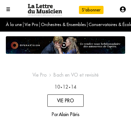
S'abonner
À la une
Vie Pro
Orchestres & Ensembles
Conservatoires & Écol
L'info du jour
Le numéro du mois
International
Vie Pro
Bach en VO et revisité
10
12
14
•
•
VIE PRO
Par
Alain Pâris