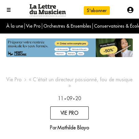
S'abonner
À la une
Vie Pro
Orchestres & Ensembles
Conservatoires & Écol
L'info du jour
Le numéro du mois
International
Vie Pro
« C’était un directeur passionné, fou de musique
»
11
09
20
•
•
VIE PRO
Par
Mathilde Blayo