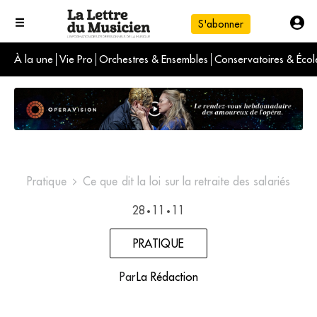
S'abonner
À la une
Vie Pro
Orchestres & Ensembles
Conservatoires & Écol
L'info du jour
Le numéro du mois
International
Pratique
Ce que dit la loi sur la retraite des salariés
28
11
11
•
•
PRATIQUE
Par
La Rédaction