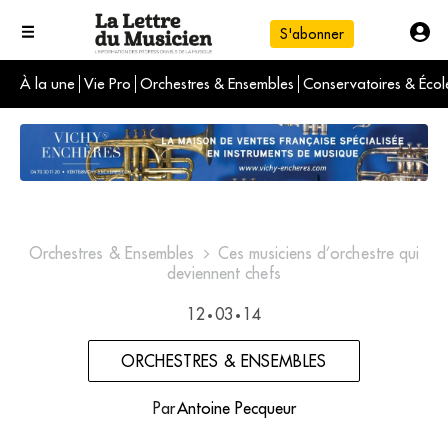
S'abonner
À la une
Vie Pro
Orchestres & Ensembles
Conservatoires & Écol
L'info du jour
Le numéro du mois
International
Orchestres & Ensembles
Ces musiciens d’orchestre qui
deviennent chefs
12
03
14
•
•
ORCHESTRES & ENSEMBLES
Par
Antoine Pecqueur