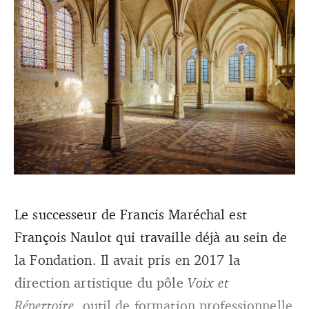
Le successeur de Francis Maréchal est
François Naulot qui travaille déjà
Le réfectoire des moines de Royaumont. ©Jerome
au sein de
Galland
la Fondation. Il avait pris en 2017 la
direction artistique du pôle
Voix et
Répertoire,
outil de formation professionnelle