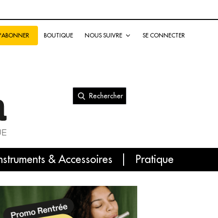
BOUTIQUE
NOUS SUIVRE
SE CONNECTER
S'ABONNER
Rechercher
nal
nstruments & Accessoires
Pratique