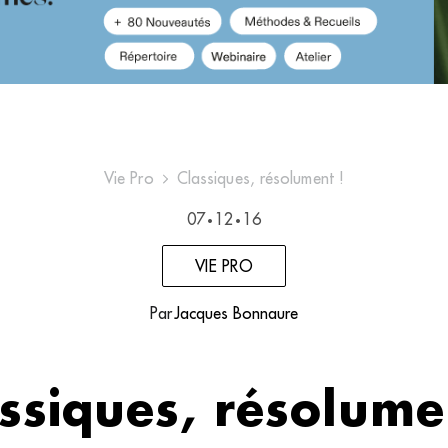
Vie Pro
Classiques, résolument !
07
12
16
•
•
VIE PRO
Par
Jacques Bonnaure
ssiques, résolume