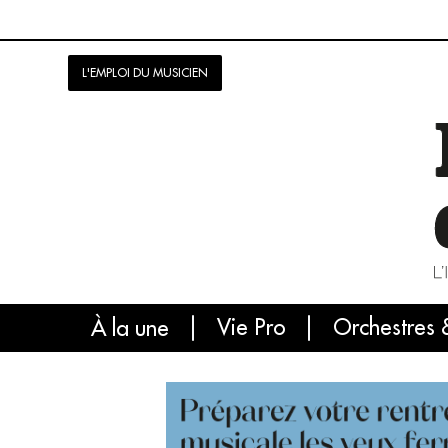
L'EMPLOI DU MUSICIEN
Vie Pro
Orchestres 
L'
À la une