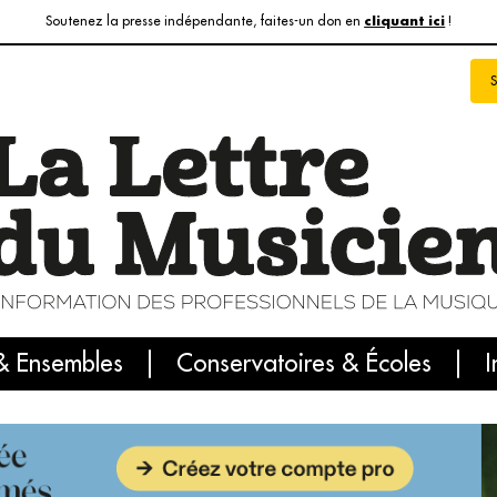
Soutenez la presse indépendante, faites-un don en
!
cliquant ici
& Ensembles
info du jour
Le numéro du mois
Conservatoires & Écoles
Internatio
I