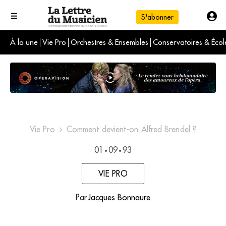
S'abonner
À la une
Vie Pro
Orchestres & Ensembles
Conservatoires & Écol
L'info du jour
Le numéro du mois
International
Vie Pro
Comment devient-on Alfred Brendel ?
01
09
93
•
•
VIE PRO
Par
Jacques Bonnaure