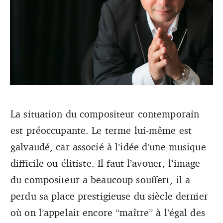
«<em>L’image du compositeur a beaucoup souffert, il a
La situation du compositeur contemporain
perdu sa place prestigieuse du siècle dernier où on
est préoccupante. Le terme lui-même est
l’appelait encore “maître” à l’égal des chefs d’orchestre.
</em> (Ruslan Makushkin)
galvaudé, car associé à l’idée d’une musique
difficile ou élitiste. Il faut l’avouer, l’image
du compositeur a beaucoup souffert, il a
perdu sa place prestigieuse du siècle dernier
où on l’appelait encore “maître” à l’égal des