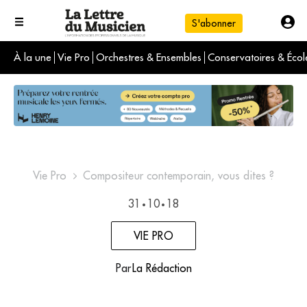
S'abonner
À la une
Vie Pro
Orchestres & Ensembles
Conservatoires & Écol
L'info du jour
Le numéro du mois
International
Vie Pro
Compositeur contemporain, vous dites ?
31
10
18
•
•
VIE PRO
Par
La Rédaction