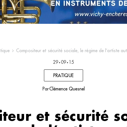
tique
Compositeur et sécurité sociale, le régime de l’artiste au
29
09
15
•
•
PRATIQUE
Par
Clémence Quesnel
eur et sécurité so