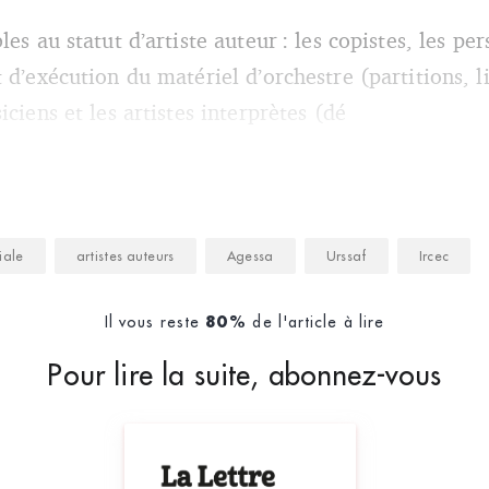
les au statut d’artiste auteur : les copistes, les p
 d’exécution du matériel d’orchestre (partitions, li
iciens et les artistes interprètes (dé
iale
artistes auteurs
Agessa
Urssaf
Ircec
Il vous reste
de l'article à lire
80%
Pour lire la suite, abonnez-vous