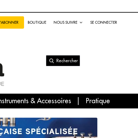
BOUTIQUE
NOUS SUIVRE
SE CONNECTER
S'ABONNER
Rechercher
nal
nstruments & Accessoires
Pratique