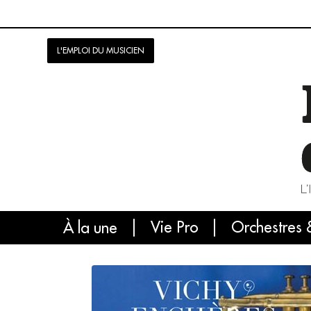
L'EMPLOI DU MUSICIEN
Vie Pro
Orchestres 
L'
À la une