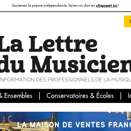
Soutenez la presse indépendante, faites-un don en
!
cliquant ici
& Ensembles
info du jour
Le numéro du mois
Conservatoires & Écoles
Internatio
I