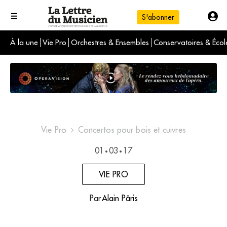
S'abonner
À la une
Vie Pro
Orchestres & Ensembles
Conservatoires & Écol
L'info du jour
Le numéro du mois
International
Vie Pro
Concertos pour bois et cuivres
01
03
17
•
•
VIE PRO
Par
Alain Pâris