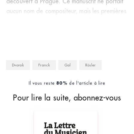
découvert à Prague. Ce manuscrit ne portait
aucun nom de compositeur, mais les premières
mesures étaient identiques à celles qu&r
Dvorak
Franck
Gal
Rösler
Il vous reste
de l'article à lire
80%
Pour lire la suite, abonnez-vous