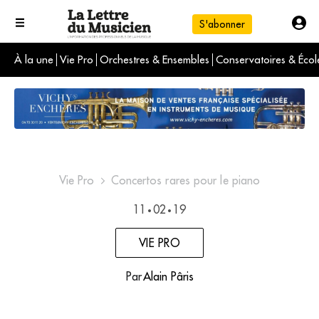
S'abonner
À la une
Vie Pro
Orchestres & Ensembles
Conservatoires & Écol
L'info du jour
Le numéro du mois
International
Vie Pro
Concertos rares pour le piano
11
02
19
•
•
VIE PRO
Par
Alain Pâris