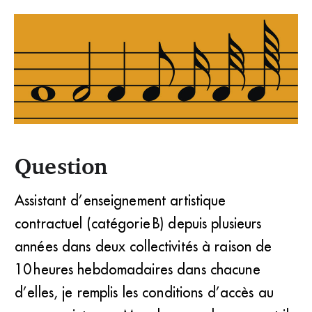
Le statut de la fonction publique territoriale prévoit une
Question
obligation pour les employeurs de nommer en qualité de
fonctionnaires stagiaires les agents qui réussissent le
concours correspondant à l’emploi qu’ils occupent en
qualité de contractuel. (DR)
Assistant d’enseignement artistique
contractuel (catégorie B) depuis plusieurs
années dans deux collectivités à raison de
10 heures hebdomadaires dans chacune
d’elles, je remplis les conditions d’accès au