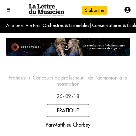
S'abonner
À la une
Vie Pro
Orchestres & Ensembles
Conservatoires & Écol
L'info du jour
Le numéro du mois
International
Pratique
Concours de professeur : de l’admission à la
nomination
26
09
18
•
•
PRATIQUE
Par
Matthieu Charbey