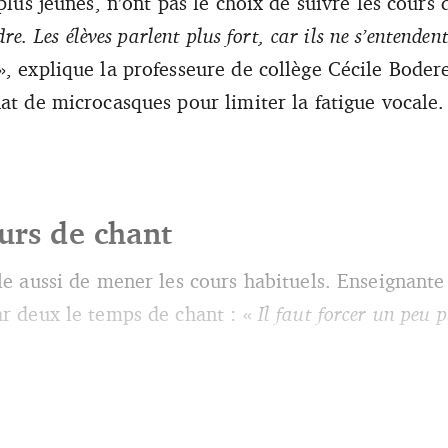
 plus jeunes, n’ont pas le choix de suivre les cour
dre. Les élèves parlent plus fort, car ils ne s’entendent
, explique la professeure de collège Cécile Boder
hat de microcasques pour limiter la fatigue vocale
urs de chant
le aussi de mener les cours habituels. Enseignante
ar deux le temps de chant : «
Il faut forcer un peu p