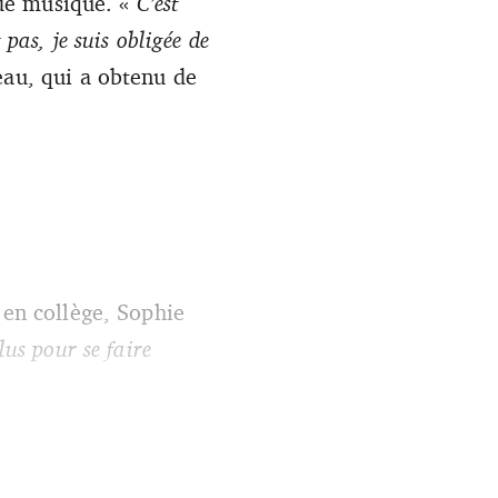
s de musique. «
C’est
 pas, je suis obligée de
eau, qui a obtenu de
.
 en collège, Sophie
lus pour se faire