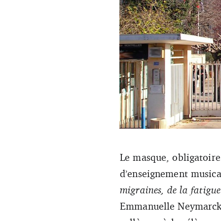
Le masque, obligatoire
Les instruments à vent sont i
d’enseignement musical
migraines, de la fatigu
Emmanuelle Neymarck, 