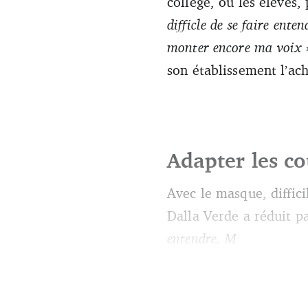
collège, où les élèves,
difficle de se faire enten
monter encore ma voix
»
son établissement l’ac
Adapter les co
Avec le masque, diffici
Dalla Verde a réduit p
entendre. M