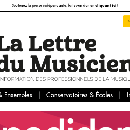
Soutenez la presse indépendante, faites-un don en
!
cliquant ici
& Ensembles
info du jour
Le numéro du mois
Conservatoires & Écoles
Internatio
I