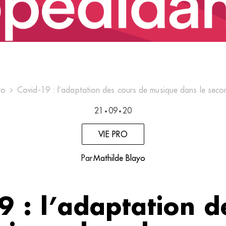
ro
Covid-19 : l’adaptation des cours de musique dans le seco
21
09
20
•
•
VIE PRO
Par
Mathilde Blayo
9 : l’adaptation d