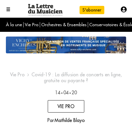
S'abonner
À la une
Vie Pro
Orchestres & Ensembles
Conservatoires & Écol
L'info du jour
Le numéro du mois
International
Vie Pro
Covid-19 : La diffusion de concerts en ligne,
gratuite ou payante ?
14
04
20
•
•
VIE PRO
Par
Mathilde Blayo