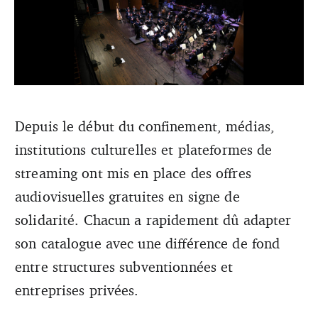
« Il y a tellement de contenus gratuits en ligne, les gens
Depuis le début du confinement, médias,
ont du mal à souscrire à une offre payante. Il ne faut pas
institutions culturelles et plateformes de
qu’ils s’habituent à un contenu gratuit. » Reza Ackbaraly,
cofondateur et directeur de Qwest. (DR)
streaming ont mis en place des offres
audiovisuelles gratuites en signe de
solidarité. Chacun a rapidement dû adapter
son catalogue avec une différence de fond
entre structures subventionnées et
entreprises privées.