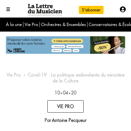
S'abonner
À la une
Vie Pro
Orchestres & Ensembles
Conservatoires & Écol
L'info du jour
Le numéro du mois
International
Vie Pro
Covid-19 : La politique ambivalente du ministère
de la Culture
10
04
20
•
•
VIE PRO
Par
Antoine Pecqueur