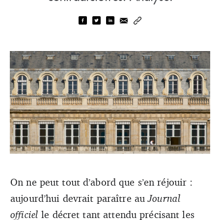
On ne peut tout d’abord que s’en réjouir :
C’est un vrai casse-tête pour tous les employeurs du
aujourd’hui devrait paraître au
spectacle vivant, en l’absence d’une ligne claire donnée
Journal
par le ministère de la Culture. (DR)
officiel
le décret tant attendu précisant les