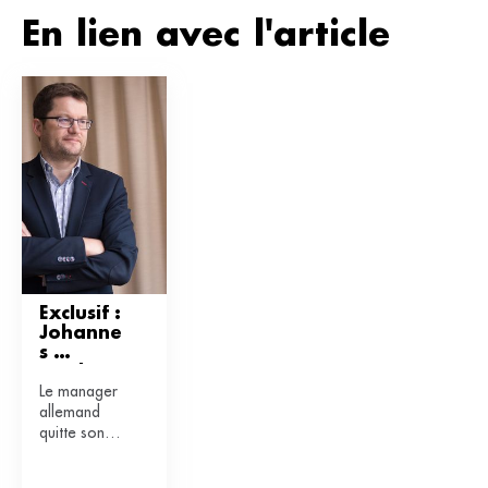
En lien avec l'article
Exclusif : 
Johanne
s 
Neubert 
Le manager
nouveau
allemand
délégué 
quitte son
général 
poste
de 
d’intendant