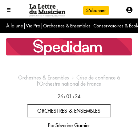
S'abonner
À la une
Vie Pro
Orchestres & Ensembles
Conservatoires & Écol
L'info du jour
Le numéro du mois
International
Orchestres & Ensembles
Crise de confiance à
l’Orchestre national de France
26
01
24
•
•
ORCHESTRES & ENSEMBLES
Par
Séverine Garnier