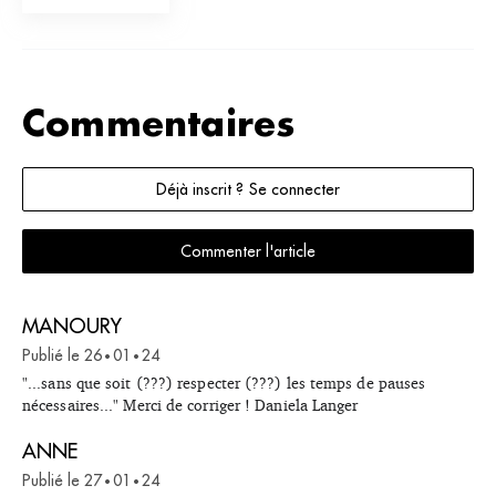
l’Orchest
de
re 
l’Orchestre
national 
symphonique
de 
de Vienne
France
pour devenir
le bras droit
Commentaires
d’Emmanuel
Krivine
Déjà inscrit ? Se connecter
Commenter l'article
MANOURY
Publié le
26
01
24
•
•
"...sans que soit (???) respecter (???) les temps de pauses
nécessaires..." Merci de corriger ! Daniela Langer
ANNE
Publié le
27
01
24
•
•