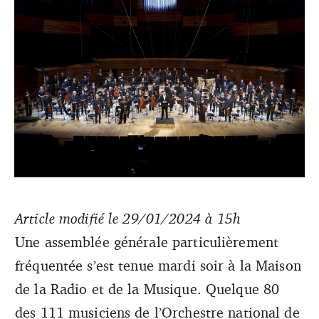
Les musiciens ont voté mardi soir une motion de défiance
envers leur délégué général Johannes Neubert. Une
Article modifié le 29/01/2024 à 15h
décision rare qui pointe du doigt autant le projet
Une assemblée générale particulièrement
artistique que des conditions de travail jugées « dégradées
».
fréquentée s’est tenue mardi soir à la Maison
de la Radio et de la Musique. Quelque 80
des 111 musiciens de l’Orchestre national de