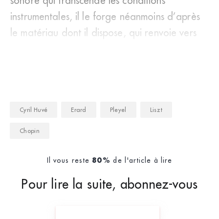
sonore qui transcende les conditions
instrumentales, il le forge néanmoins d’après
le matériau dont il dispose, qui renvoie vers
sa conscienc
Cyril Huvé
Erard
Pleyel
Liszt
Chopin
Il vous reste
de l'article à lire
80%
Pour lire la suite, abonnez-vous