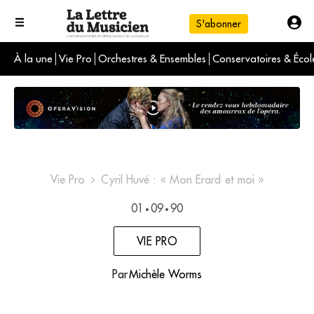
S'abonner
À la une
Vie Pro
Orchestres & Ensembles
Conservatoires & Écol
L'info du jour
Le numéro du mois
International
Vie Pro
Cyril Huvé : « Mon Erard et moi »
01
09
90
•
•
VIE PRO
Par
Michèle Worms