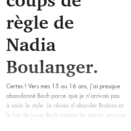
règle de
Nadia
Boulanger.
Certes ! Vers mes 15 ou 16 ans, j’ai presque
abandonné Bach parce que je n’arrivais pas
à saisir le style. Je rêvais d’aborder Brahms et
le fait de jouer Bach comme les autres, encore
et toujours, ne me plaisait gu&egr