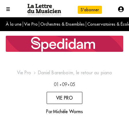
S'abonner
À la une
Vie Pro
Orchestres & Ensembles
Conservatoires & Écol
L'info du jour
Le numéro du mois
International
Vie Pro
Daniel Barenboïm, le retour au piano
01
09
05
•
•
VIE PRO
Par
Michèle Worms