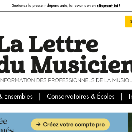
Soutenez la presse indépendante, faites-un don en
!
cliquant ici
& Ensembles
info du jour
Le numéro du mois
Conservatoires & Écoles
Internatio
I