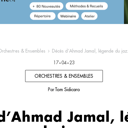
Orchestres & Ensembles
Décès d’Ahmad Jamal, légende du jaz
17
04
23
•
•
ORCHESTRES & ENSEMBLES
Par
Tom Sidicaro
d’Ahmad Jamal, 