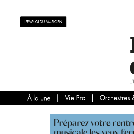
L'EMPLOI DU MUSICIEN
Vie Pro
Orchestres 
L'
À la une