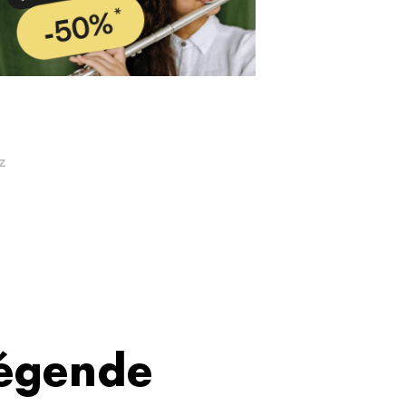
z
légende