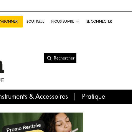
BOUTIQUE
NOUS SUIVRE
SE CONNECTER
S'ABONNER
Rechercher
nal
nstruments & Accessoires
Pratique