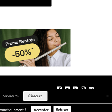
S'inscrire
partenaires
01 56 77 04 00
Politique de cookies
tomatiquement !
Accepter
Refuser