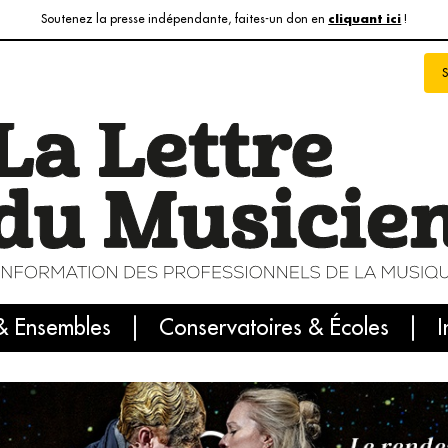
Soutenez la presse indépendante, faites-un don en
!
cliquant ici
& Ensembles
info du jour
Le numéro du mois
Conservatoires & Écoles
Internatio
I