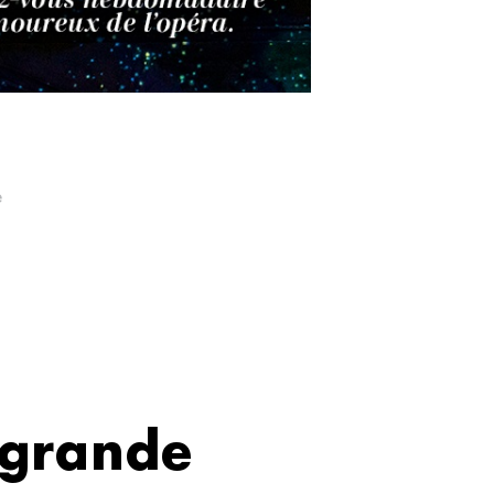
e
 grande