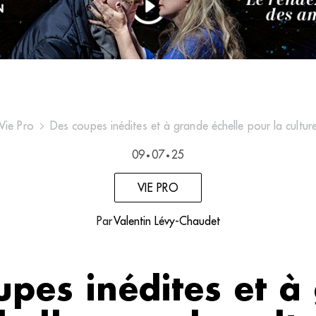
Vie Pro
Des coupes inédites et à grande échelle pour la cultur
09
07
25
•
•
VIE PRO
Par
Valentin Lévy-Chaudet
upes inédites et à