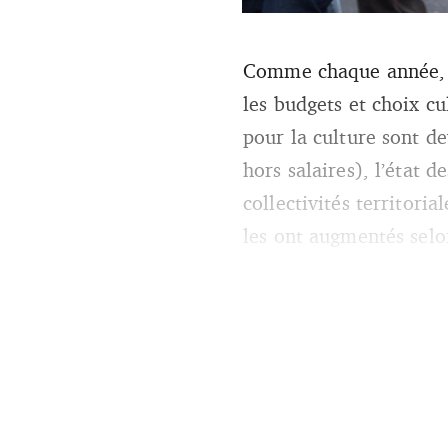
Animation et chorégraphie de 
Comme chaque année, l’
2023 à Paris. Crédits photo
les budgets et choix cul
pour la culture sont d
hors salaires), l’état 
collectivités territor
les ont augmentés selon