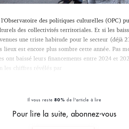
la Justice par Ariane Mnouchkine et la troupe du Théâtre du Soleil - Ma
Observatoire des politiques culturelles (OPC) pu
 : Wikinade (Creative Commons)
turels des collectivités territoriales. Et si les ba
evenues une triste habitude pour le secteur (déjà
des lieux est encore plus sombre cette année. Pas 
iales ont baissé leurs financements entre 2024 et 2
 les chiffres révélés par
Il vous reste
de l'article à lire
80%
Pour lire la suite, abonnez-vous