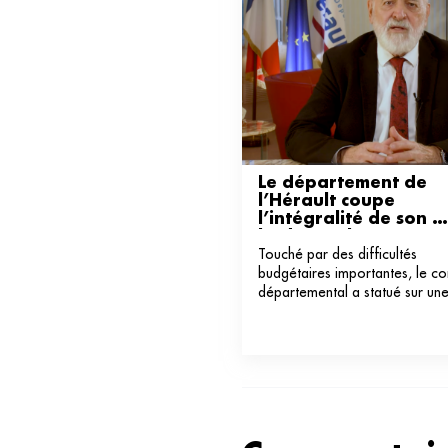
Le département de 
l’Hérault coupe 
l’intégralité de son 
budget culture pour 
Touché par des difficultés
l’année 2025 
budgétaires importantes, le co
départemental a statué sur un
politique austéritaire, en partic
dans ses subventions pour la
culture.