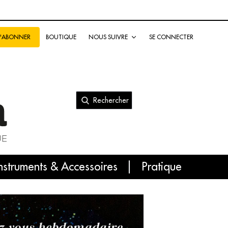
BOUTIQUE
NOUS SUIVRE
SE CONNECTER
S'ABONNER
Rechercher
nal
nstruments & Accessoires
Pratique