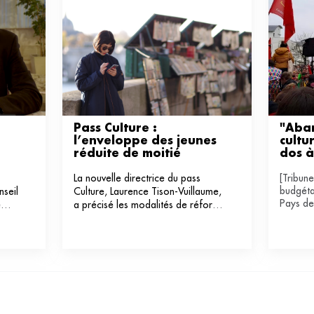
Pass Culture : 
"Aban
l’enveloppe des jeunes 
cultur
réduite de moitié 
dos à
La nouvelle directrice du pass
[Tribun
budgéta
nseil
Culture, Laurence Tison-Vuillaume,
Pays de 
e
a précisé les modalités de réforme
ulier
du dispositif : un budget amoindri,
avec une coupe de moitié des
crédits distribués aux jeunes de 15
à 18 ans.