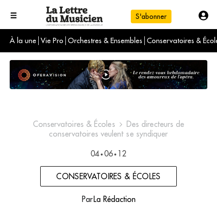
S'abonner
À la une
Vie Pro
Orchestres & Ensembles
Conservatoires & Écol
L'info du jour
Le numéro du mois
International
Conservatoires & Écoles
Des directeurs de
conservatoires veulent se syndiquer
04
06
12
•
•
CONSERVATOIRES & ÉCOLES
Par
La Rédaction