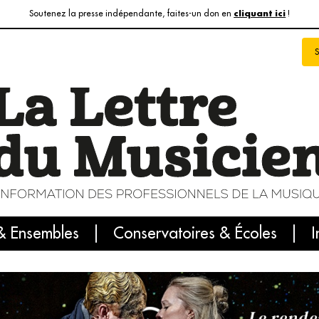
Soutenez la presse indépendante, faites-un don en
!
cliquant ici
& Ensembles
info du jour
Le numéro du mois
Conservatoires & Écoles
Internatio
I