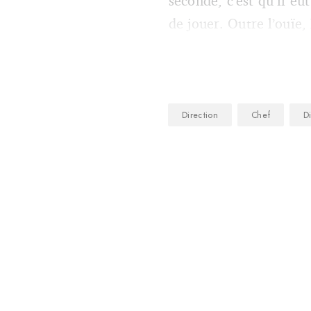
seconde, c’est qu’il eu
de jouer. Outre l’ouïe, 
Direction
Chef
D