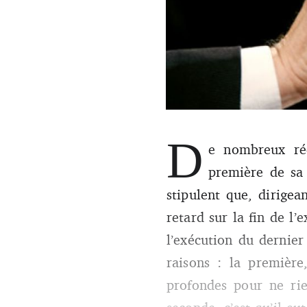
Entendre et écouter dans de b
D
pas là la quintessence de tout
e nombreux réc
première de s
stipulent que, dirige
retard sur la fin de l’
l’exécution du dernie
raisons : la première
profondes pour ne rie