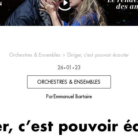
Orchestres & Ensembles
Diriger, c’est pouvoir écouter
26
01
23
•
•
ORCHESTRES & ENSEMBLES
Par
Emmanuel Bartaire
er, c’est pouvoir é