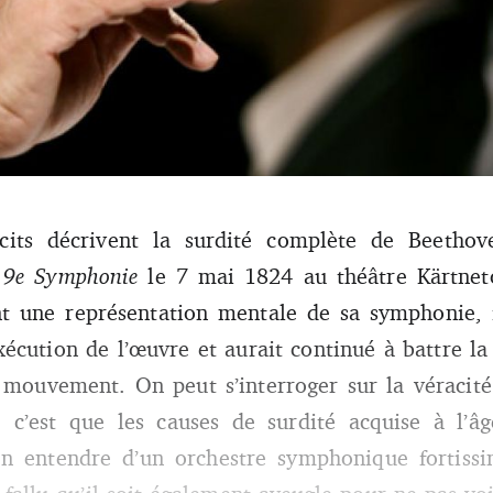
onnes conditions ses musiciens, c’est s’assurer d’être entendu et écouté 
e direction ?
its décrivent la surdité complète de Beethoven
a
9e Symphonie
le 7 mai 1824 au théâtre Kärtneto
ant une représentation mentale de sa symphonie, 
exécution de l’œuvre et aurait continué à battre l
r mouvement. On peut s’interroger sur la véracité
, c’est que les causes de surdité acquise à l’â
n entendre d’un orchestre symphonique fortissi