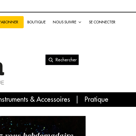
BOUTIQUE
NOUS SUIVRE
SE CONNECTER
S'ABONNER
Rechercher
nal
nstruments & Accessoires
Pratique