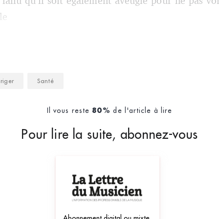
t fallu qu’il soit également aveugle pour ne pas vo
le
iriger
Santé
Il vous reste
de l'article à lire
80%
Pour lire la suite, abonnez-vous
Abonnement digital ou mixte,