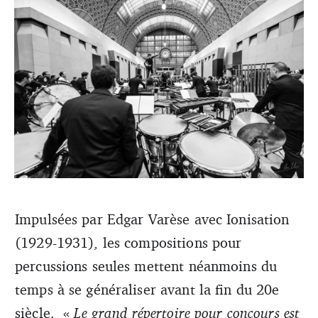
Souvent mises dans une catégorie à part dans le grand
Impulsées par Edgar Varèse avec Ionisation
instrumentarium de la musique, les percussions offrent
(1929-1931), les compositions pour
pourtant des possibilités que seule cette variété
d’instrument peut produire. (DR)
percussions seules mettent néanmoins du
temps à se généraliser avant la fin du 20e
siècle. «
Le grand répertoire pour concours est