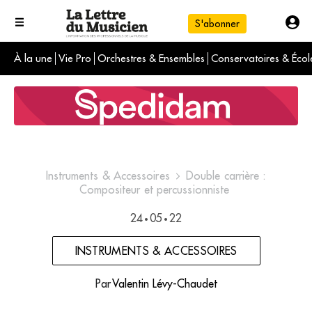
S'abonner
À la une
Vie Pro
Orchestres & Ensembles
Conservatoires & Écol
L'info du jour
Le numéro du mois
International
Instruments & Accessoires
Double carrière :
Compositeur et percussionniste
24
05
22
•
•
INSTRUMENTS & ACCESSOIRES
Par
Valentin Lévy-Chaudet