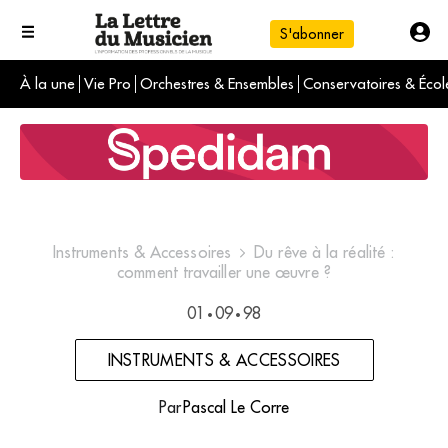
S'abonner
À la une
Vie Pro
Orchestres & Ensembles
Conservatoires & Écol
L'info du jour
Le numéro du mois
International
Instruments & Accessoires
Du rêve à la réalité :
comment travailler une œuvre ?
01
09
98
•
•
INSTRUMENTS & ACCESSOIRES
Par
Pascal Le Corre