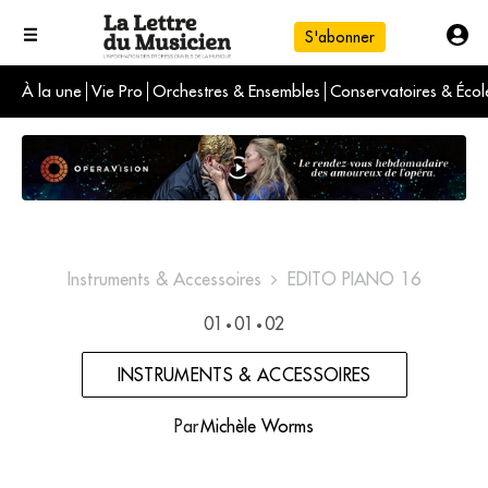
S'abonner
À la une
Vie Pro
Orchestres & Ensembles
Conservatoires & Écol
L'info du jour
Le numéro du mois
International
Instruments & Accessoires
EDITO PIANO 16
01
01
02
•
•
INSTRUMENTS & ACCESSOIRES
Par
Michèle Worms