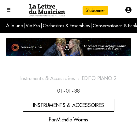
S'abonner
À la une
Vie Pro
Orchestres & Ensembles
Conservatoires & Écol
L'info du jour
Le numéro du mois
International
Instruments & Accessoires
EDITO PIANO 2
01
01
88
•
•
INSTRUMENTS & ACCESSOIRES
Par
Michèle Worms