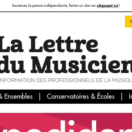
Soutenez la presse indépendante, faites-un don en
!
cliquant ici
& Ensembles
info du jour
Le numéro du mois
Conservatoires & Écoles
Internatio
I