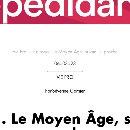
Vie Pro
Éditorial. Le Moyen Âge, si loin, si proche
06
03
23
•
•
VIE PRO
Par
Séverine Garnier
l. Le Moyen Âge, si