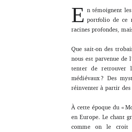
E
n témoignent les
Dessin : Anne-Gaëlle Amiot
portfolio de ce
racines profondes, ma
Que sait-on des trobai
nous est parvenue de l’
tenter de retrouver
médiévaux ? Des mystè
réinventer à partir des
À cette époque du « Mo
en Europe. Le chant gr
comme on le croit 