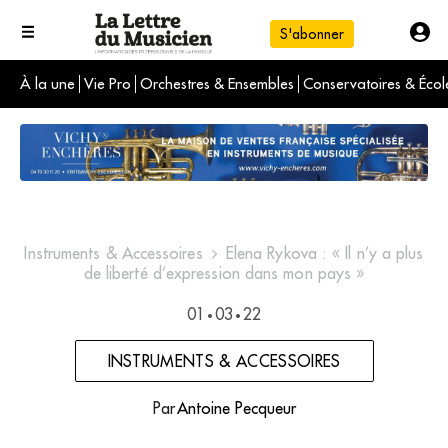
S'abonner
À la une
Vie Pro
Orchestres & Ensembles
Conservatoires & Écol
L'info du jour
Le numéro du mois
International
Instruments & Accessoires
Elena Rykova : « Il n’y a plus
de liberté d’expression dans mon pays »
01
03
22
•
•
INSTRUMENTS & ACCESSOIRES
Par
Antoine Pecqueur