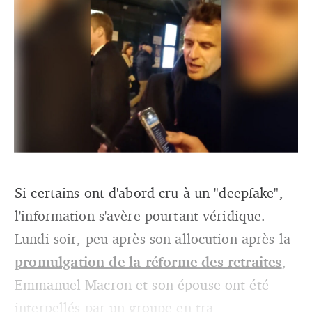
Si certains ont d'abord cru à un "deepfake",
Une vidéo montre le président de la République
l'information s'avère pourtant véridique.
entonnant un chant pyrénéen dans la rue, avec des
membres du Projet Canto.
Lundi soir, peu après son allocution après la
promulgation de la réforme des retraites
,
Emmanuel Macron et son épouse ont été
interpellés par un groupe en tra