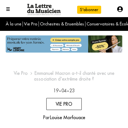
S'abonner
À la une
Vie Pro
Orchestres & Ensembles
Conservatoires & Écol
L'info du jour
Le numéro du mois
International
Vie Pro
Emmanuel Macron a-t-il chanté avec une
association d'extrême droite ?
19
04
23
•
•
VIE PRO
Par
Louise Morfouace