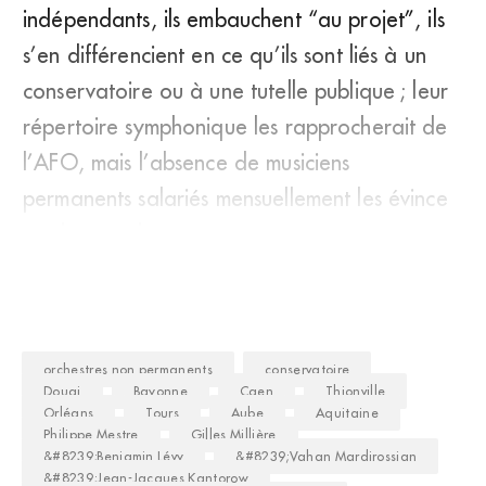
indépendants, ils embauchent “au projet”, ils
s’en différencient en ce qu’ils sont liés à un
conservatoire ou à une tutelle publique ; leur
répertoire symphonique les rapprocherait de
l’AFO, mais l’absence de musiciens
permanents salariés mensuellement les évince
également de
orchestres non permanents
conservatoire
Douai
Bayonne
Caen
Thionville
Orléans
Tours
Aube
Aquitaine
Philippe Mestre
Gilles Millière
&#8239;Benjamin Lévy
&#8239;Vahan Mardirossian
&#8239;Jean-Jacques Kantorow