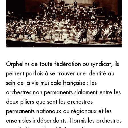
Fin 2016, la presse régionale s’était faite l’écho des
Orphelins de toute fédération ou syndicat, ils
menaces qui pesaient sur l’orchestre de Thionville, à
peinent parfois à se trouver une identité au
l’occasion du départ à la retraite de son chef Philippe
Dorn. (theatre-thionville.fr)
sein de la vie musicale française : les
orchestres non permanents slaloment entre les
deux piliers que sont les orchestres
permanents nationaux ou régionaux et les
ensembles indépendants. Hormis les orchestres