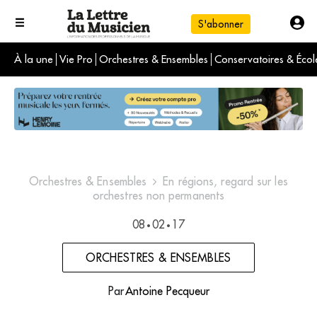
S'abonner
À la une
Vie Pro
Orchestres & Ensembles
Conservatoires & Écol
L'info du jour
Le numéro du mois
International
Orchestres & Ensembles
En régions, regard sur les
orchestres non permanents
08
02
17
•
•
ORCHESTRES & ENSEMBLES
Par
Antoine Pecqueur