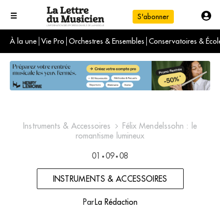
S'abonner
À la une
Vie Pro
Orchestres & Ensembles
Conservatoires & Écol
L'info du jour
Le numéro du mois
International
Instruments & Accessoires
Félix Mendelssohn : le
romantisme lumineux
01
09
08
•
•
INSTRUMENTS & ACCESSOIRES
Par
La Rédaction