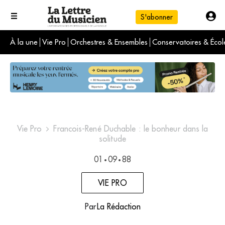
S'abonner
À la une
Vie Pro
Orchestres & Ensembles
Conservatoires & Écol
L'info du jour
Le numéro du mois
International
Vie Pro
Francois-René Duchable : le bonheur dans la
solitude
01
09
88
•
•
VIE PRO
Par
La Rédaction