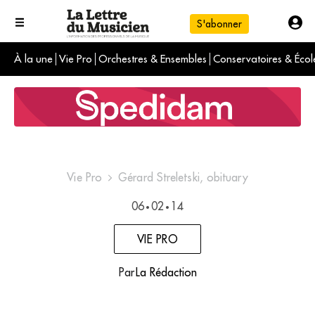
S'abonner
À la une
Vie Pro
Orchestres & Ensembles
Conservatoires & Écol
L'info du jour
Le numéro du mois
International
Vie Pro
Gérard Streletski, obituary
06
02
14
•
•
VIE PRO
Par
La Rédaction