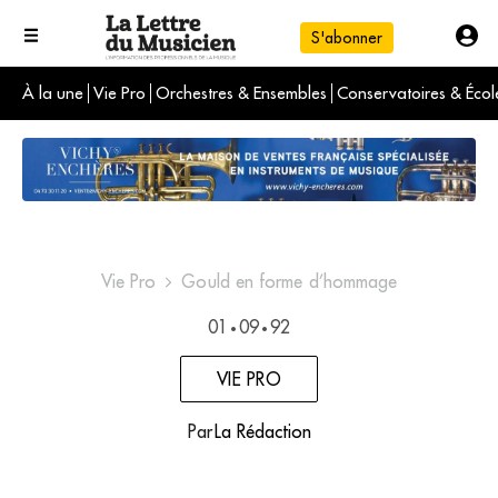
S'abonner
À la une
Vie Pro
Orchestres & Ensembles
Conservatoires & Écol
L'info du jour
Le numéro du mois
International
Vie Pro
Gould en forme d’hommage
01
09
92
•
•
VIE PRO
Par
La Rédaction