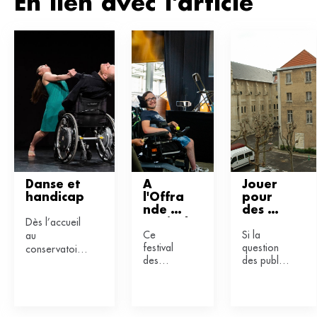
En lien avec l'article
Danse et 
À 
Jouer 
handicap
l'Offra
pour 
nde 
des 
Dès l’accueil
musical
person
Ce
Si la
au
e, le 
nes en 
festival
question
conservatoire,
handic
situatio
des
des publics
ap a 
n de 
la danse reste
Hautes-
empêchés
toute 
handic
encore un
Pyrénées
se fraie un
sa 
ap
sujet tabou
a été
chemin
place
pour le
pensé
dans les
handicap.