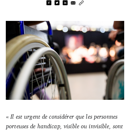
Quelle place l’enseignement artistique fait-il au handicap ?
«
Il est urgent de considérer que les personnes
Du 16 au 20 janvier le colloque « Handicap, en scène ! »
porteuses de handicap, visible ou invisible, sont
mobilise de nombreux acteurs. Réflexions autour de
l’enseignement artistique et ses déclinaisons.