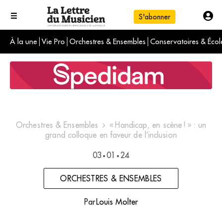
S'abonner
À la une
Vie Pro
Orchestres & Ensembles
Conservatoires & Écol
L'info du jour
Le numéro du mois
International
Orchestres & Ensembles
« Handicap, en scène ! » : un
grand colloque en faveur de l’inclusion
03
01
24
•
•
ORCHESTRES & ENSEMBLES
Par
Louis Molter