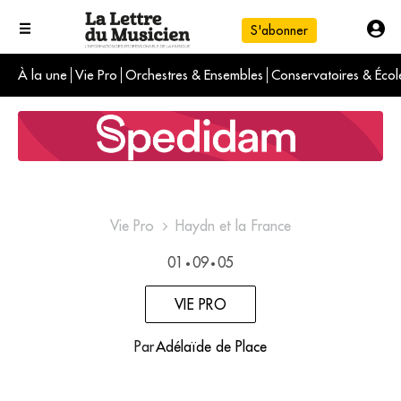
S'abonner
À la une
Vie Pro
Orchestres & Ensembles
Conservatoires & Écol
L'info du jour
Le numéro du mois
International
Vie Pro
Haydn et la France
01
09
05
•
•
VIE PRO
Par
Adélaïde de Place