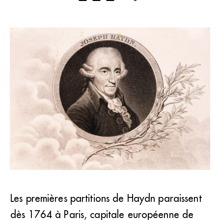
Les premières partitions de Haydn paraissent
«Il marche sans égal, sa lyre a sû tout peindre : n’imitez
dès 1764 à Paris, capitale européenne de
pas, creez, vous qui voulez l’atteindre.», dessin de Joseph