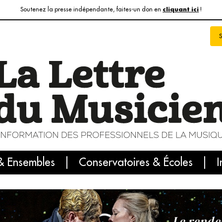
Soutenez la presse indépendante, faites-un don en
!
cliquant ici
& Ensembles
info du jour
Le numéro du mois
Conservatoires & Écoles
Internatio
I