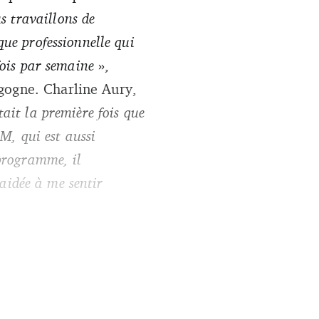
s travaillons de
ue professionnelle qui
fois par semaine
»,
gogne. Charline Aury,
tait la première fois que
SM, qui est aussi
 programme, il
 aidée à me sentir