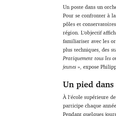
Un poste dans un orch
Unique « artiste Diploma » d
Pour se confronter à la
pôles et conservatoires
région. L’objectif affi
familiariser avec les 
plus techniques, des s
Pratiquement tous les o
jeunes
», expose Philipp
Un pied dans 
À l’école supérieure 
participe chaque année
Pendant quelques jours,