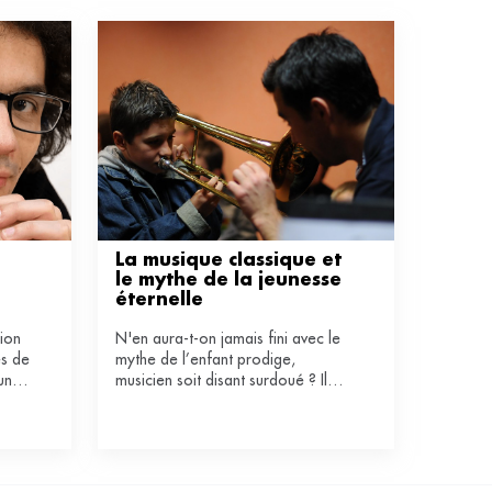
La musique classique et 
le mythe de la jeunesse 
éternelle
tion
N'en aura-t-on jamais fini avec le
es de
mythe de l’enfant prodige,
un
musicien soit disant surdoué ? Il
es
continue d'être un marqueur dans
sical
la construction des carrières.