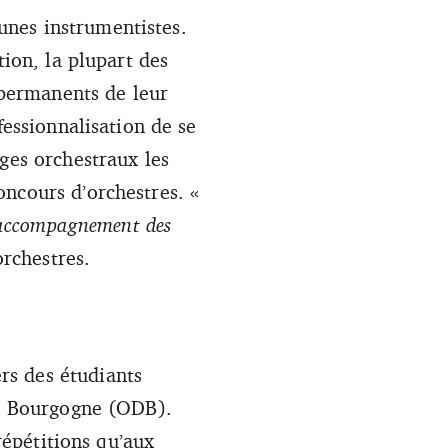
unes instrumentistes.
 Toulouse. © Romain Alcaraz
tion, la plupart des
s permanents de leur
fessionnalisation de se
ges orchestraux les
ncours d’orchestres. «
d’accompagnement des
orchestres.
rs des étudiants
on Bourgogne (ODB).
répétitions qu’aux