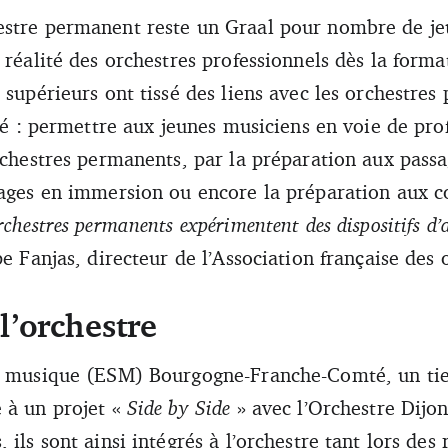
estre permanent reste un Graal pour nombre de je
u CNSMDL, Quentin Vogel a intégré l’Orchestre national du Capitole de
 réalité des orchestres professionnels dès la forma
 supérieurs ont tissé des liens avec les orchestre
ché : permettre aux jeunes musiciens en voie de pro
orchestres permanents, par la préparation aux passa
tages en immersion ou encore la préparation aux co
rchestres permanents expérimentent des dispositifs 
e Fanjas, directeur de l’Association française des 
l’orchestre
de musique (ESM) Bourgogne-Franche-Comté, un tie
 à un projet «
Side by Side
» avec l’Orchestre Dij
 ils sont ainsi intégrés à l’orchestre tant lors des 