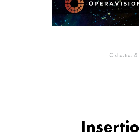
Orchestres &
Inserti