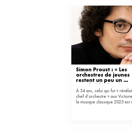
Simon Proust : « Les 
orchestres de jeunes 
restent un peu un 
monde idéal »
À 34 ans, celui qui fut « révéla
chef d’orchestre » aux Victoir
la musique classique 2025 est 
ardent défenseur des orchestr
de jeunes. Il est le directeur mu
de celui du Centre.