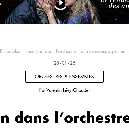
 Ensembles
Insertion dans l’orchestre : entre accompagnement 
28
01
26
•
•
ORCHESTRES & ENSEMBLES
Par
Valentin Lévy-Chaudet
on dans l’orchestre