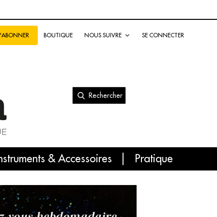
BOUTIQUE
NOUS SUIVRE
SE CONNECTER
S'ABONNER
Rechercher
nal
nstruments & Accessoires
Pratique