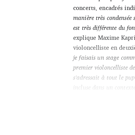
concerts, encadrés ind
manière très condensée 
est très différente du f
explique Maxime Kaprie
violoncelliste en deuxi
je faisais un stage comm
premier violoncelliste 
s’adressait à tout le pu
incluse dans un contexte