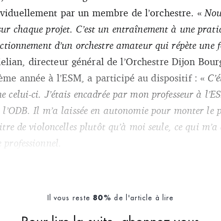
ividuellement par un membre de l’orchestre. «
Nou
sur chaque projet. C’est un entraînement à une pratiq
onctionnement d’un orchestre amateur qui répète une 
lian, directeur général de l’Orchestre Dijon Bour
ème année à l’ESM, a participé au dispositif : «
C’é
e celui-ci. J’étais encadrée par mon professeur à l’E
de l’ODB. Il m’a laissée en autonomie pour monter le
pitre de violoncelles plutôt qu’à moi seule, ce qui m’a
 professionnel.
Il vous reste
de l'article à lire
80%