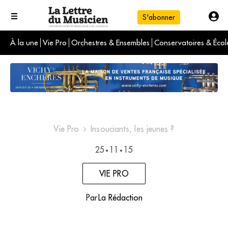
S'abonner
À la une
Vie Pro
Orchestres & Ensembles
Conservatoires & Écol
L'info du jour
Le numéro du mois
International
Vie Pro
Insouciants, les jeunes ?
25
11
15
•
•
VIE PRO
Par
La Rédaction