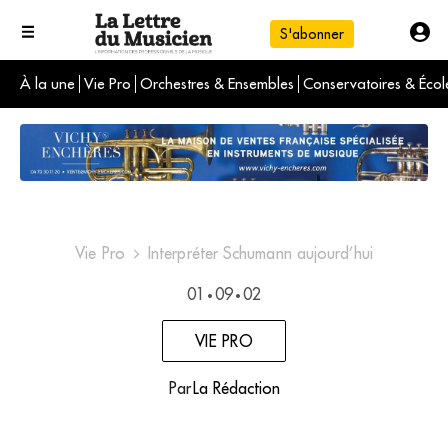
S'abonner
À la une
Vie Pro
Orchestres & Ensembles
Conservatoires & Écol
L'info du jour
Le numéro du mois
International
Vie Pro
Interpréter Schumann aujourd’hui
01
09
02
•
•
VIE PRO
Par
La Rédaction