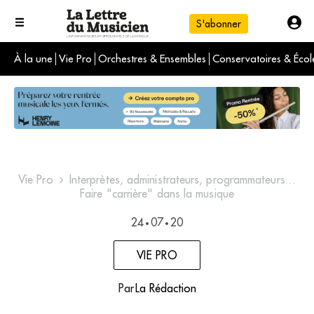
S'abonner
À la une
Vie Pro
Orchestres & Ensembles
Conservatoires & Écol
L'info du jour
Le numéro du mois
International
Vie Pro
Interprètes, administrateurs, programmateurs...
Faire "carrière" dans la musique
24
07
20
•
•
VIE PRO
Par
La Rédaction