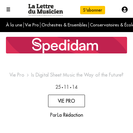
S'abonner
À la une
Vie Pro
Orchestres & Ensembles
Conservatoires & Écol
L'info du jour
Le numéro du mois
International
Vie Pro
Is Digital Sheet Music the Way of the Future?
25
11
14
•
•
VIE PRO
Par
La Rédaction