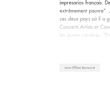
impresarios français. De
extrêmement pauvre”. J
ces deux pays où il a 
Concerts Artists et Con
les jeunes carrières. “E
sont proposés pour des
Jean-Efflam Bavouzet