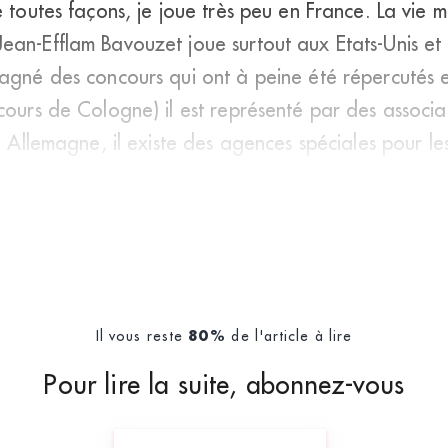
 toutes façons, je joue très peu en France. La vie m
ean-Efflam Bavouzet joue surtout aux Etats-Unis e
gagné des concours qui ont à peine été répercutés
cours de Cologne) il est représenté par des associa
n Allemagne, il existe des agences spéciales pour les 
 cac
Il vous reste
de l'article à lire
80%
Pour lire la suite, abonnez-vous