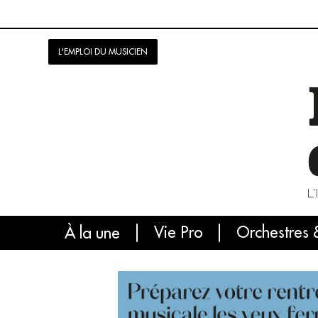
L'EMPLOI DU MUSICIEN
Vie Pro
Orchestres 
L'
À la une