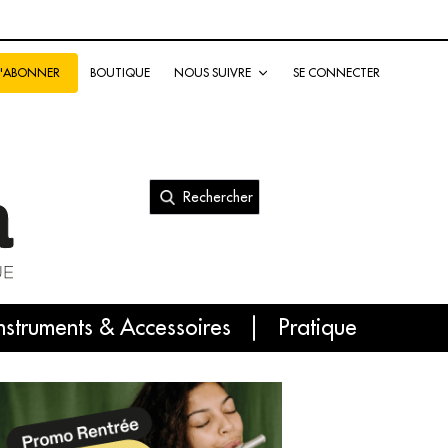
BOUTIQUE
NOUS SUIVRE
SE CONNECTER
S'ABONNER
Rechercher
nal
nstruments & Accessoires
Pratique