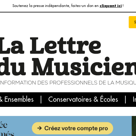
Soutenez la presse indépendante, faites-un don en
!
cliquant ici
& Ensembles
info du jour
Le numéro du mois
Conservatoires & Écoles
Internatio
I