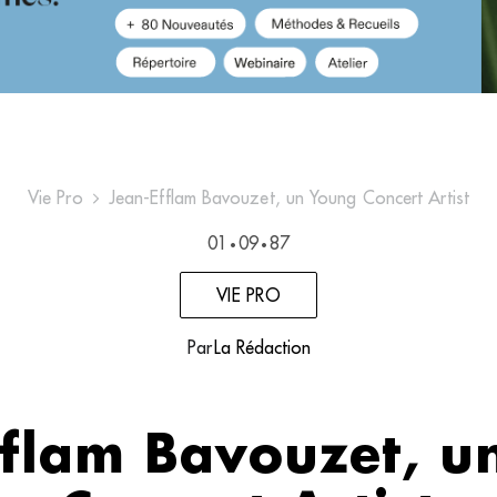
Vie Pro
Jean-Efflam Bavouzet, un Young Concert Artist
01
09
87
•
•
VIE PRO
Par
La Rédaction
fflam Bavouzet, u