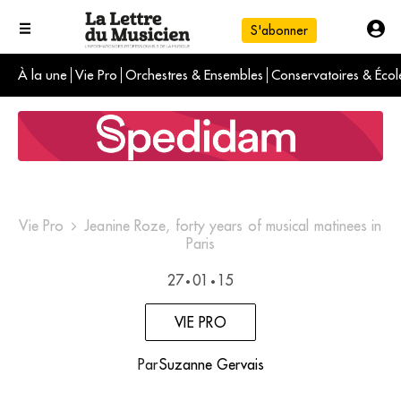
S'abonner
À la une
Vie Pro
Orchestres & Ensembles
Conservatoires & Écol
L'info du jour
Le numéro du mois
International
Vie Pro
Jeanine Roze, forty years of musical matinees in
Paris
27
01
15
•
•
VIE PRO
Par
Suzanne Gervais