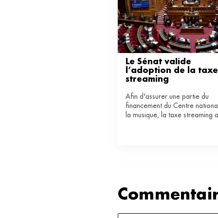
Le Sénat valide 
l’adoption de la taxe 
streaming 
Afin d'assurer une partie du
financement du Centre nationa
la musique, la taxe streaming 
adoptée par le Sénat ce samed
Une décision que les géants de
musique enregistrée tentent
toujours de faire évoluer.
Commentair