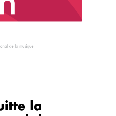
tional de la musique
itte la