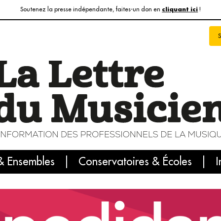
Soutenez la presse indépendante, faites-un don en
!
cliquant ici
& Ensembles
info du jour
Le numéro du mois
Conservatoires & Écoles
Internatio
I