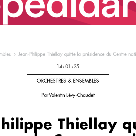
mbles
Jean-Philippe Thiellay quitte la présidence du Centre na
14
01
25
•
•
ORCHESTRES & ENSEMBLES
Par
Valentin Lévy-Chaudet
hilippe Thiellay qu