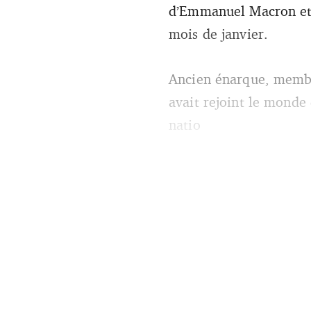
d’Emmanuel Macron et d
mois de janvier.
Ancien énarque, membre
avait rejoint le monde
natio