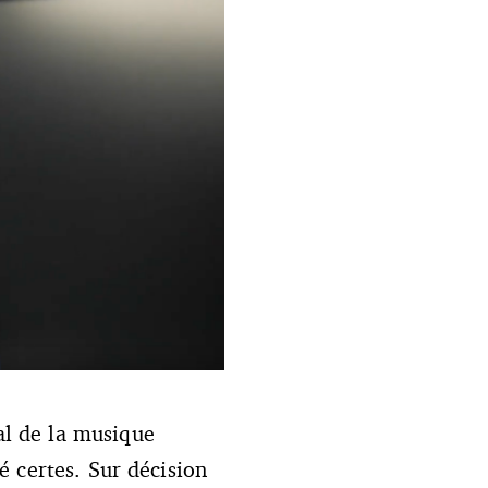
1 janvier prochain, au terme
l de la musique
ait YouTube (capture d'écran)
 certes. Sur décision