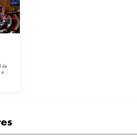
l de
a été
i.
 la
es