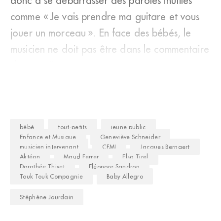
donc à se débarrasser des paroles inutiles
comme « Je vais prendre ma guitare et vous
jouer un morceau ». En face des bébés, le
musicien ne doit pas être dans le commentaire
de ce qu’i
bébé
tout-petits
jeune public
Enfance et Musique
Geneviève Schneider
musicien intervenant
CFMI
Jacques Bernaert
Aktéon
Maud Ferrer
Elsa Tirel
Dorothée Thivet
Eléonore Sandron
Touk Touk Compagnie
Baby Allegro
Stéphène Jourdain