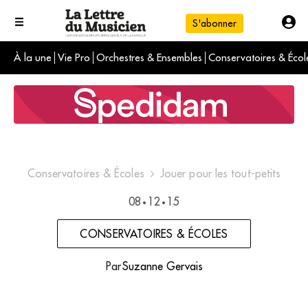
S'abonner
À la une
Vie Pro
Orchestres & Ensembles
Conservatoires & Écol
L'info du jour
Le numéro du mois
International
Conservatoires & Écoles
Jouer pour les tout-petits
08
12
15
•
•
CONSERVATOIRES & ÉCOLES
Par
Suzanne Gervais