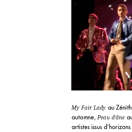
My Fair Lady
Le CRR de Saint-Maur-des-Fo
au Zénith
automne,
Peau d’âne
au
artistes issus d’horizons