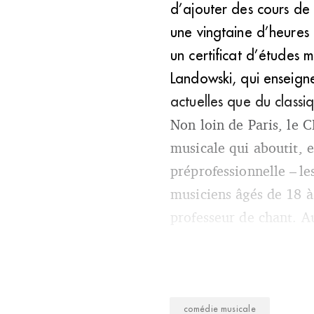
d’ajouter des cours de
une vingtaine d’heures 
un certificat d’études 
Landowski, qui enseigne
actuelles que du classi
Non loin de Paris, le
musicale qui aboutit, 
préprofessionnelle – l
musiciens âgés de 18 à
professeur de chant. A
comédie musicale