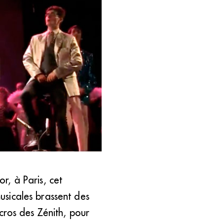
ique en France. (DR)
, à Paris, cet
sicales brassent des
micros des Zénith, pour