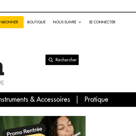
BOUTIQUE
NOUS SUIVRE
SE CONNECTER
S'ABONNER
Rechercher
nal
nstruments & Accessoires
Pratique