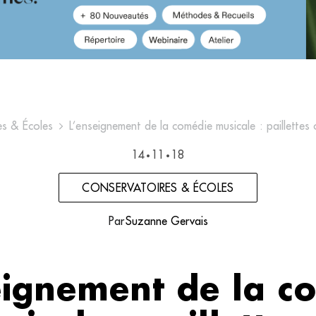
es & Écoles
L’enseignement de la comédie musicale : paillettes
14
11
18
•
•
CONSERVATOIRES & ÉCOLES
Par
Suzanne Gervais
eignement de la c