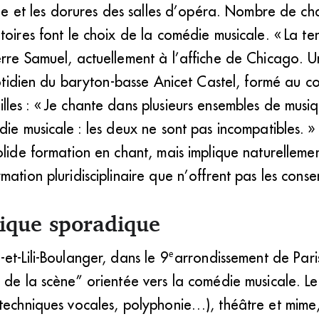
ique et les dorures des salles d’opéra. Nombre de cha
toires font le choix de la comédie musicale. « La t
erre Samuel, actuellement à l’affiche de Chicago. 
quotidien du baryton-basse Anicet Castel, formé au c
les : « Je chante dans plusieurs ensembles de musi
die musicale : les deux ne sont pas incompatibles. 
olide formation en chant, mais implique naturellemen
mation pluridisciplinaire que n’offrent pas les cons
lique sporadique
e
et-Lili-Boulanger, dans le 9
arrondissement de Paris
s de la scène” orientée vers la comédie musicale. 
techniques vocales, polyphonie…), théâtre et mime, 