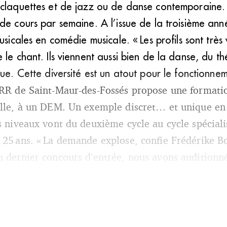
 claquettes et de jazz ou de danse contemporaine. 
de cours par semaine. A l’issue de la troisième anné
musicales en comédie musicale. « Les profils sont trè
 le chant. Ils viennent aussi bien de la danse, du t
que. Cette diversité est un atout pour le fonctionne
 CRR de Saint-Maur-des-Fossés propose une format
elle, à un DEM. Un exemple discret… et unique en
es niveaux vont du deuxième cycle au cycle spécial
 25 ans. « La demande explose, confie Frédérike Bo
u dernier concours d’entrée, nous avons auditionn