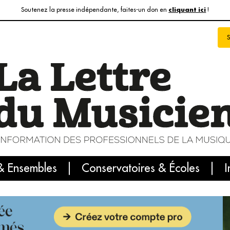
Soutenez la presse indépendante, faites-un don en
!
cliquant ici
& Ensembles
info du jour
Le numéro du mois
Conservatoires & Écoles
Internatio
I