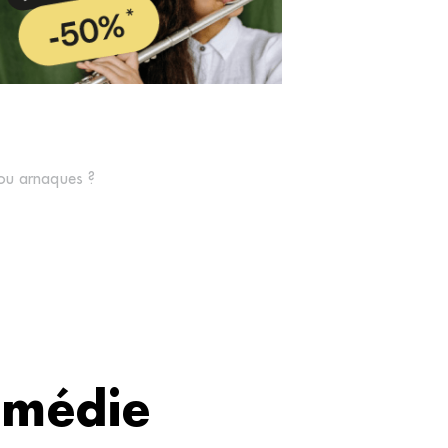
 ou arnaques ?
omédie