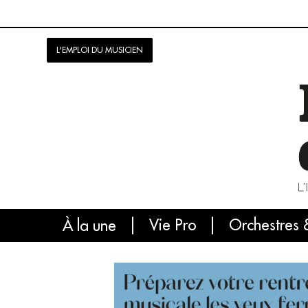
L'EMPLOI DU MUSICIEN
Vie Pro
Orchestres 
L'
À la une