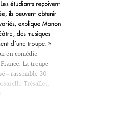
Les étudiants reçoivent
e, ils peuvent obtenir
s variés, explique Manon
héâtre, des musiques
ment d’une troupe. »
ion en comédie
 France. La troupe
isé – rassemble 30
rsarello-Trésallet,
é