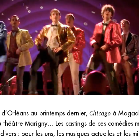
ssés propose une formation en comédie musicale qui aboutit un DEM un
 d’Orléans au printemps dernier,
Chicago
à Mogador
 théâtre Marigny… Les castings de ces comédies mu
 divers : pour les uns, les musiques actuelles et les 